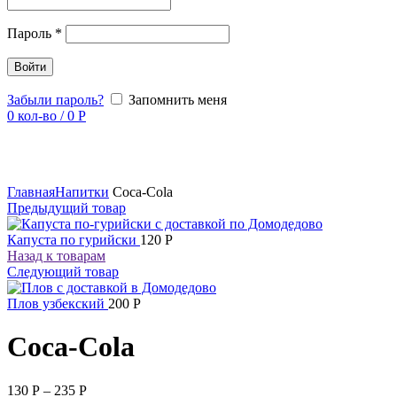
Пароль
*
Войти
Забыли пароль?
Запомнить меня
0
кол-во
/
0
Р
Увеличить
Главная
Напитки
Coca-Cola
Предыдущий товар
Капуста по гурийски
120
Р
Назад к товарам
Следующий товар
Плов узбекский
200
Р
Coca-Cola
130
Р
–
235
Р